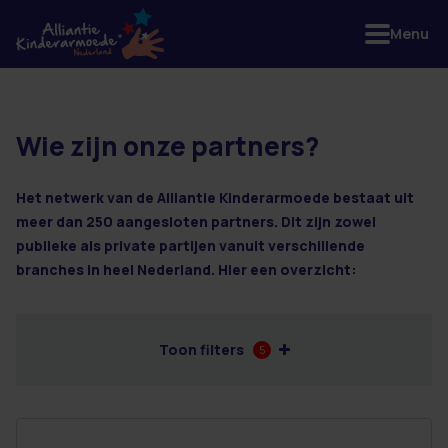
Menu
Wie zijn onze partners?
15 resultaten
Het netwerk van de Alliantie Kinderarmoede bestaat uit
meer dan 250 aangesloten partners. Dit zijn zowel
publieke als private partijen vanuit verschillende
branches in heel Nederland. Hier een overzicht:
Toon filters
5