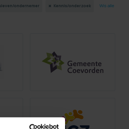
Wis alle
fsleven/ondernemer
Kennis/onderzoek