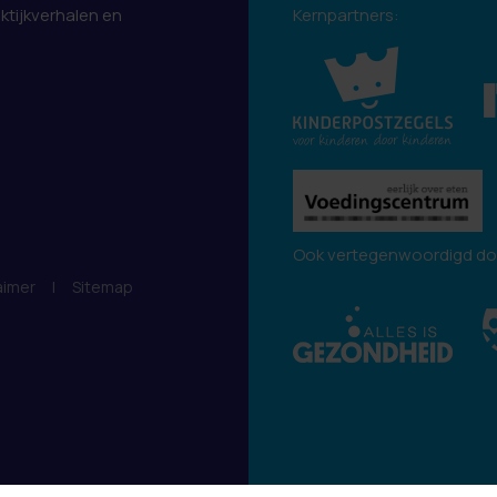
aktijkverhalen en
Kernpartners:
.
Ook vertegenwoordigd do
aimer
|
Sitemap