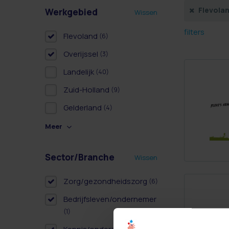
Flevola
Werkgebied
Wissen
filters
Flevoland
(6)
Overijssel
(3)
Landelijk
(40)
Zuid-Holland
(9)
Gelderland
(4)
Meer
Sector/Branche
Wissen
Zorg/gezondheidszorg
(6)
Bedrijfsleven/ondernemer
(1)