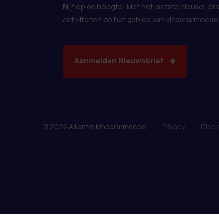
Blijf op de hoogte! Met het laatste nieuws, pr
activiteiten op het gebied van kinderarmoede
Aanmelden Nieuwsbrief
© 2026 Alliantie Kinderarmoede
|
Privacy
|
Discl