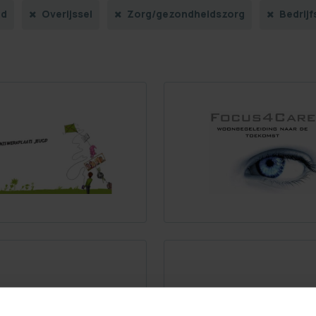
nd
Overijssel
Zorg/gezondheidszorg
Bedrij