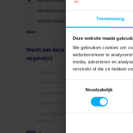
Kennis/onderzoek
(1)
Gemeente/overheid
(19)
Toestemming
Welzijn/maatschappelijk
(7)
Meer
Deze website maakt gebruik
We gebruiken cookies om cont
Werkt aan deze
websiteverkeer te analyseren
opgave(n)
media, adverteren en analys
verstrekt of die ze hebben v
Meedoen
(0)
Een fijn thuis
(0)
Toestemmingsselectie
Noodzakelijk
Een gezonde dag
(0)
Het gezin versterken
(0)
Extra ontwikkelkansen
bieden
(0)
Meer