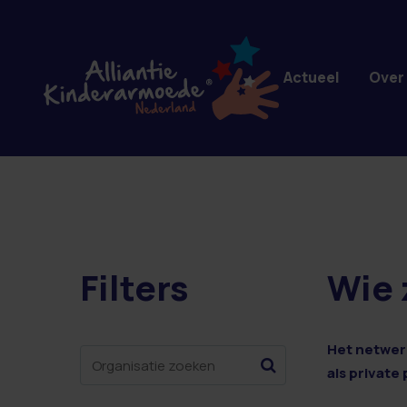
Overslaan en naar de inhoud gaan
Actueel
Over
Filters
Wie 
8 resultaten
Het netwerk
als private