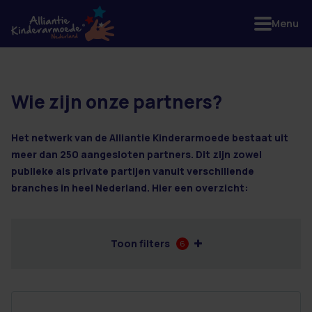
Menu
Wie zijn onze partners?
17 resultaten
Het netwerk van de Alliantie Kinderarmoede bestaat uit
meer dan 250 aangesloten partners. Dit zijn zowel
publieke als private partijen vanuit verschillende
branches in heel Nederland. Hier een overzicht:
Toon filters
6