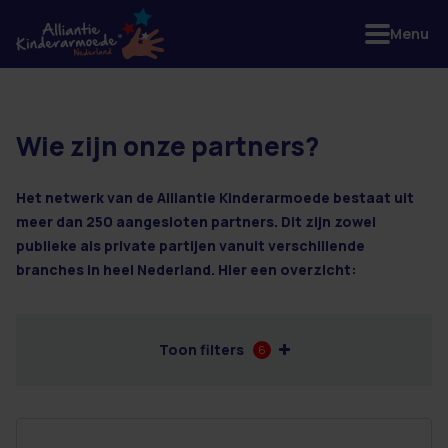
Menu
Wie zijn onze partners?
31 resultaten
Het netwerk van de Alliantie Kinderarmoede bestaat uit
meer dan 250 aangesloten partners. Dit zijn zowel
publieke als private partijen vanuit verschillende
branches in heel Nederland. Hier een overzicht:
Toon filters
6