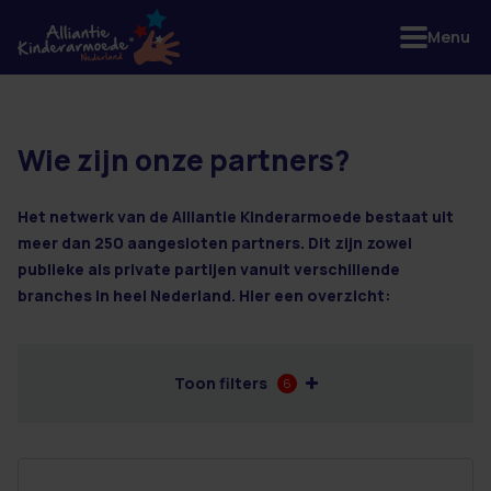
Menu
Wie zijn onze partners?
8 resultaten
Het netwerk van de Alliantie Kinderarmoede bestaat uit
meer dan 250 aangesloten partners. Dit zijn zowel
publieke als private partijen vanuit verschillende
branches in heel Nederland. Hier een overzicht:
Toon filters
6