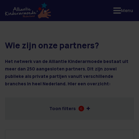
Menu
Wie zijn onze partners?
13 resultaten
Het netwerk van de Alliantie Kinderarmoede bestaat uit
meer dan 250 aangesloten partners. Dit zijn zowel
publieke als private partijen vanuit verschillende
branches in heel Nederland. Hier een overzicht:
Toon filters
6