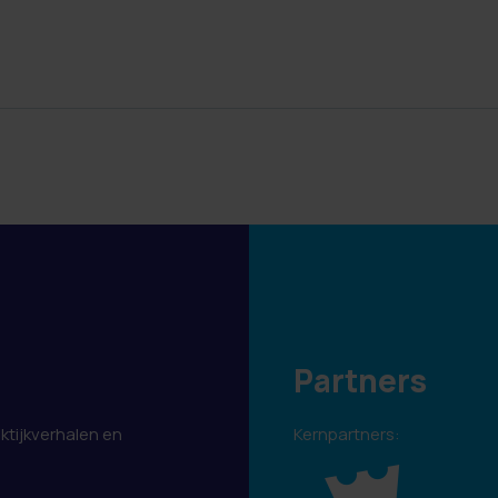
Partners
aktijkverhalen en
Kernpartners:
.