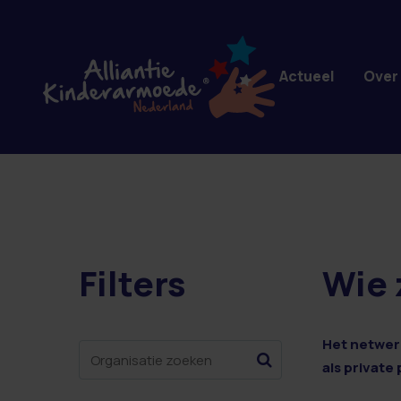
Overslaan en naar de inhoud gaan
Actueel
Over
Filters
Wie 
43 resultaten
Het netwerk
als private