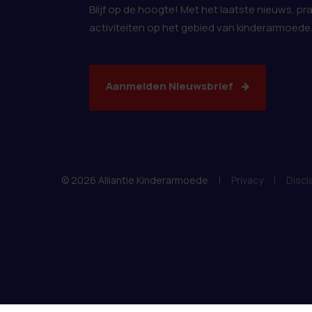
Blijf op de hoogte! Met het laatste nieuws, pr
activiteiten op het gebied van kinderarmoede
Aanmelden Nieuwsbrief
© 2026 Alliantie Kinderarmoede
|
Privacy
|
Discl