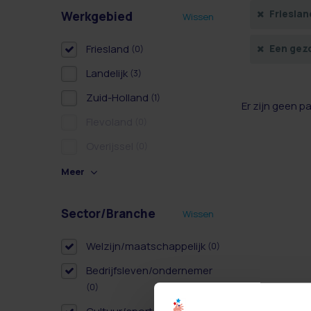
Frieslan
Werkgebied
Wissen
Friesland
Een gez
(0)
Landelijk
(3)
Zuid-Holland
(1)
Er zijn geen p
Flevoland
(0)
Overijssel
(0)
Meer
Sector/Branche
Wissen
Welzijn/maatschappelijk
(0)
Bedrijfsleven/ondernemer
(0)