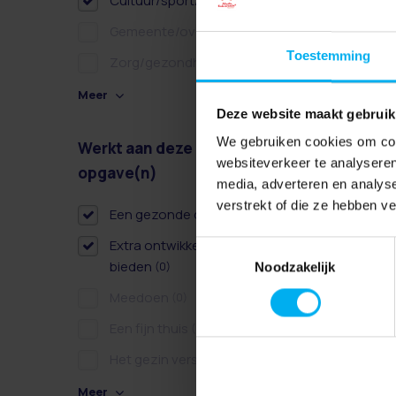
Cultuur/sport/recreatie
(0)
Gemeente/overheid
(0)
Toestemming
Zorg/gezondheidszorg
(0)
Meer
Deze website maakt gebruik
We gebruiken cookies om cont
Werkt aan deze
Wissen
websiteverkeer te analyseren
opgave(n)
media, adverteren en analys
verstrekt of die ze hebben v
Een gezonde dag
(0)
Extra ontwikkelkansen
Toestemmingsselectie
bieden
(0)
Noodzakelijk
Meedoen
(0)
Een fijn thuis
(0)
Het gezin versterken
(0)
Meer