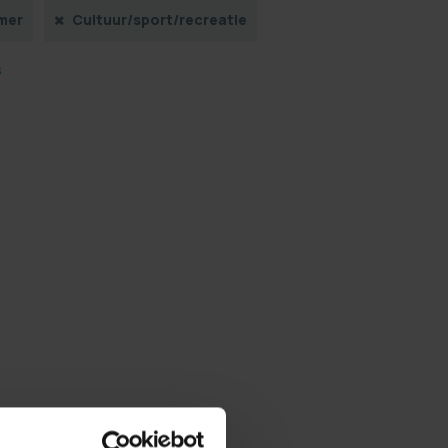
mer
Cultuur/sport/recreatie
s