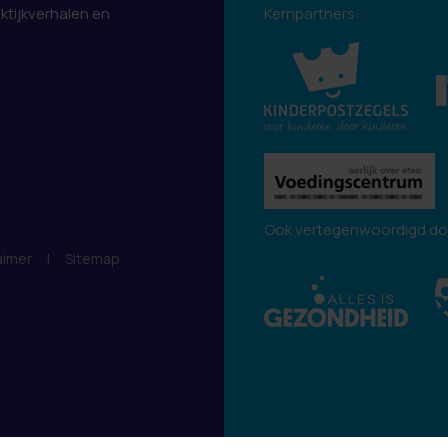
aktijkverhalen en
Kernpartners:
.
Ook vertegenwoordigd do
aimer
|
Sitemap