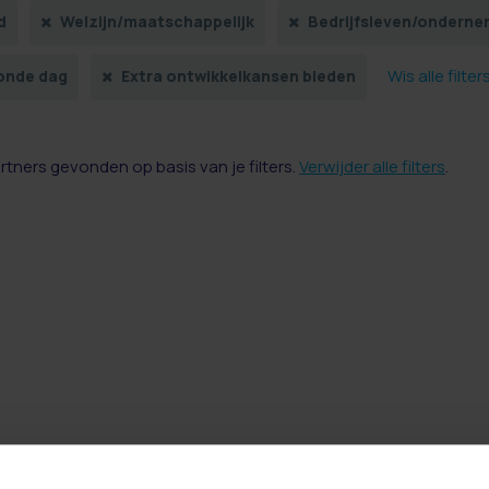
d
Welzijn/maatschappelijk
Bedrijfsleven/onderne
Wis alle filter
onde dag
Extra ontwikkelkansen bieden
artners gevonden op basis van je filters.
Verwijder alle filters
.