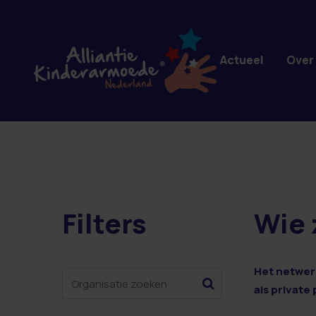
Overslaan en naar de inhoud gaan
Actueel
Over
Filters
Wie 
0 resultaten
Het netwerk
als private