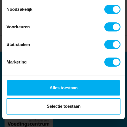
Toestemmingsselectie
Noodzakelijk
Voorkeuren
Home
Partners
Statistieken
Marketing
Partners
Kernpartners:
Alles toestaan
Selectie toestaan