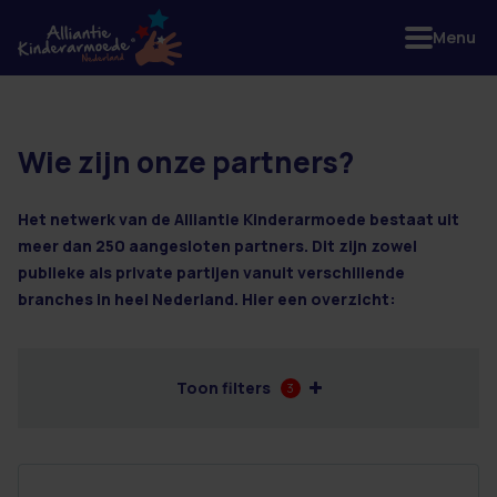
Menu
Wie zijn onze partners?
2 resultaten
Het netwerk van de Alliantie Kinderarmoede bestaat uit
meer dan 250 aangesloten partners. Dit zijn zowel
publieke als private partijen vanuit verschillende
branches in heel Nederland. Hier een overzicht:
Toon filters
3