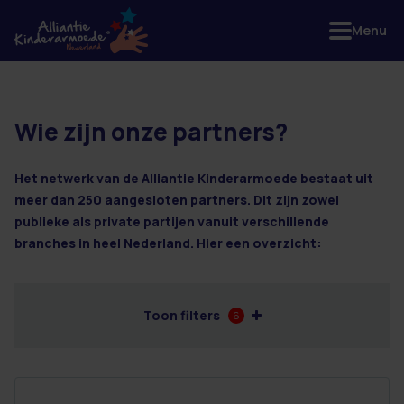
Menu
Wie zijn onze partners?
55 resultaten
Het netwerk van de Alliantie Kinderarmoede bestaat uit
meer dan 250 aangesloten partners. Dit zijn zowel
publieke als private partijen vanuit verschillende
branches in heel Nederland. Hier een overzicht:
Toon filters
6