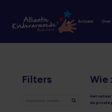
Overslaan en naar de inhoud gaan
Actueel
Over
Filters
Wie 
49 resultaten
Het netwerk
als private