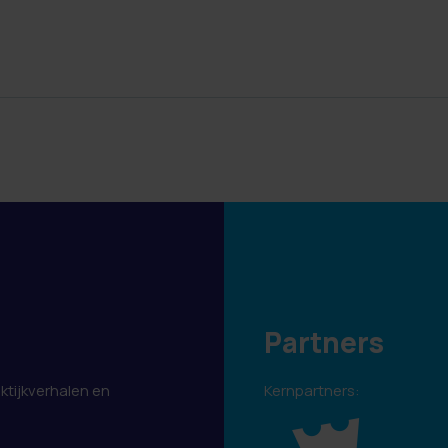
Partners
aktijkverhalen en
Kernpartners:
.