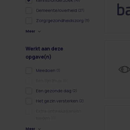
Kennis/onderzoek
(16)
Gemeente/overheid
(27)
Zorg/gezondheidszorg
(11)
Meer
Werkt aan deze
opgave(n)
Meedoen
(1)
Een fijn thuis
(0)
Een gezonde dag
(2)
Het gezin versterken
(2)
Extra ontwikkelkansen
bieden
(0)
Meer