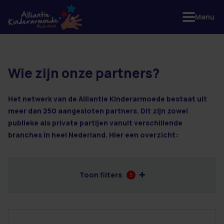
Menu
Wie zijn onze partners?
29 resultaten
Het netwerk van de Alliantie Kinderarmoede bestaat uit
meer dan 250 aangesloten partners. Dit zijn zowel
publieke als private partijen vanuit verschillende
branches in heel Nederland. Hier een overzicht:
Toon filters
5