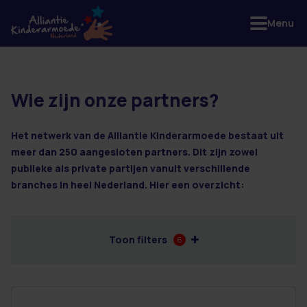
Menu
Wie zijn onze partners?
46 resultaten
Het netwerk van de Alliantie Kinderarmoede bestaat uit
meer dan 250 aangesloten partners. Dit zijn zowel
publieke als private partijen vanuit verschillende
branches in heel Nederland. Hier een overzicht:
Toon filters
6