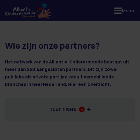
Menu
Wie zijn onze partners?
67 resultaten
Het netwerk van de Alliantie Kinderarmoede bestaat uit
meer dan 250 aangesloten partners. Dit zijn zowel
publieke als private partijen vanuit verschillende
branches in heel Nederland. Hier een overzicht:
Toon filters
4