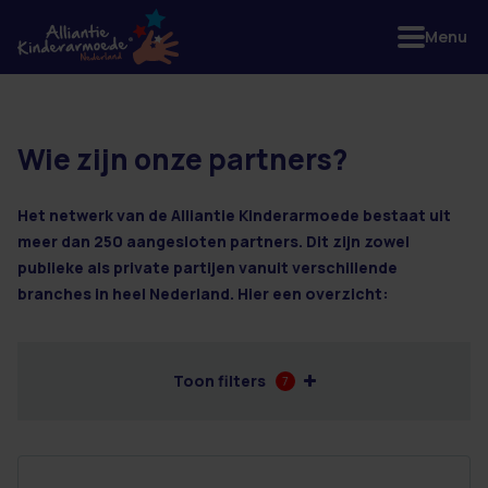
Menu
Wie zijn onze partners?
9 resultaten
Het netwerk van de Alliantie Kinderarmoede bestaat uit
meer dan 250 aangesloten partners. Dit zijn zowel
publieke als private partijen vanuit verschillende
branches in heel Nederland. Hier een overzicht:
Toon filters
7