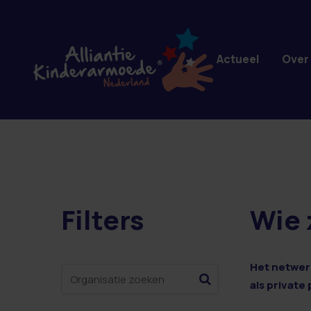
Overslaan en naar de inhoud gaan
Actueel
Over
Filters
Wie 
14 resultaten
Het netwerk
als private