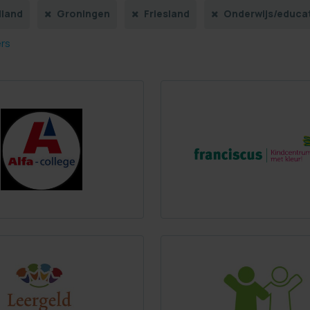
lland
Groningen
Friesland
Onderwijs/educa
ers