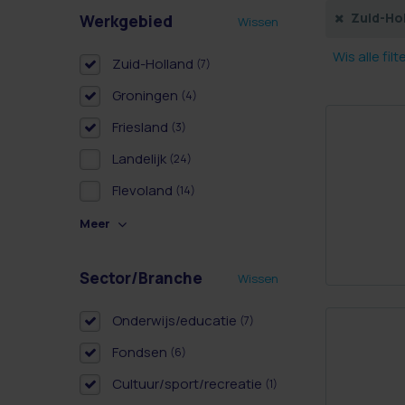
Zuid-Ho
Werkgebied
Wissen
Wis alle filt
Zuid-Holland
(7)
Groningen
(4)
Friesland
(3)
Landelijk
(24)
Flevoland
(14)
Meer
Sector/Branche
Wissen
Onderwijs/educatie
(7)
Fondsen
(6)
Cultuur/sport/recreatie
(1)