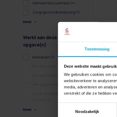
Gemeente/overheid
(14)
Zorg/gezondheidszorg
(7)
Meer
Werkt aan deze
opgave(n)
Toestemming
Meedoen
(1)
Een fijn thuis
(0)
Deze website maakt gebruik
We gebruiken cookies om cont
Een gezonde dag
(0)
websiteverkeer te analyseren
Het gezin versterken
(0)
media, adverteren en analys
Extra ontwikkelkansen
verstrekt of die ze hebben v
bieden
(0)
Toestemmingsselectie
Meer
Noodzakelijk