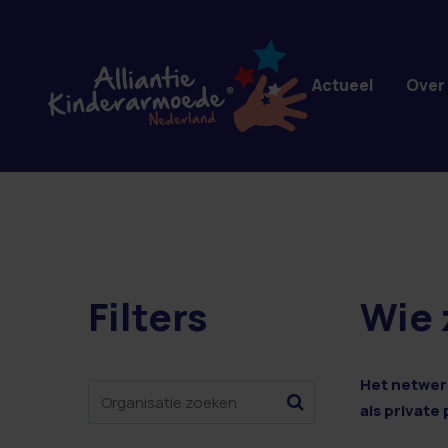
Overslaan en naar de inhoud gaan
Actueel
Over
Filters
Wie 
17 resultaten
Het netwerk
als private