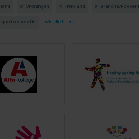
lland
Groningen
Friesland
Branche/koepel/
Wis alle filters
/sport/recreatie