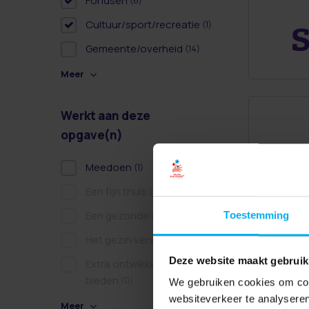
Fondsen
(6)
Cultuur/sport/recreatie
(1)
Gemeente/overheid
(14)
Meer
Werkt aan deze
opgave(n)
Meedoen
(1)
Een fijn thuis
(0)
Een gezonde dag
Toestemming
(0)
Het gezin versterken
(0)
Deze website maakt gebruik
Extra ontwikkelkansen
bieden
(0)
We gebruiken cookies om cont
websiteverkeer te analyseren
Meer