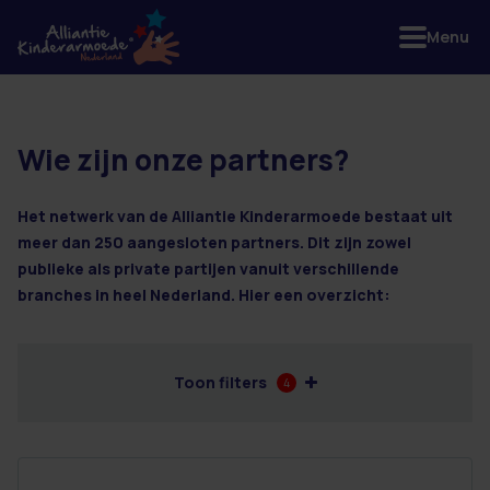
Menu
Wie zijn onze partners?
11 resultaten
Het netwerk van de Alliantie Kinderarmoede bestaat uit
meer dan 250 aangesloten partners. Dit zijn zowel
publieke als private partijen vanuit verschillende
branches in heel Nederland. Hier een overzicht:
Toon filters
4