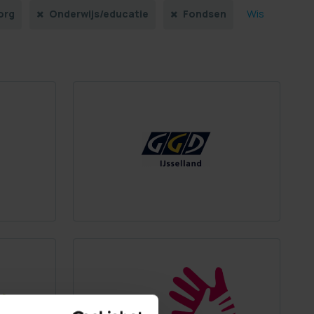
Wis
org
Onderwijs/educatie
Fondsen