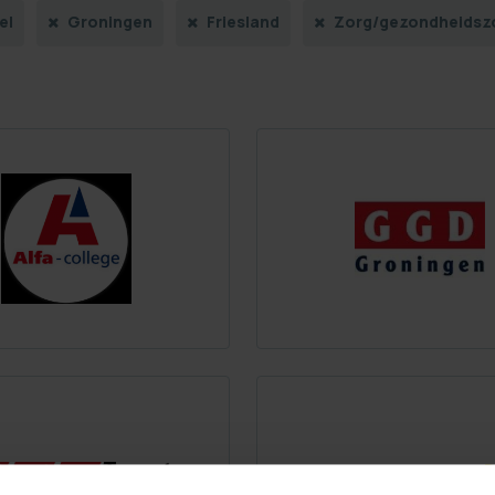
el
Groningen
Friesland
Zorg/gezondheidsz