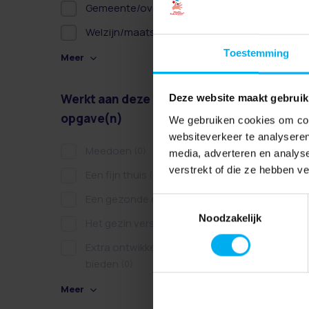
Gemeente/overheid
(21)
Welzijn/maatschappelijk
(5)
Toestemming
Meer
Werkt aan deze
Deze website maakt gebruik
opgave(n)
We gebruiken cookies om cont
websiteverkeer te analyseren
Meedoen
(0)
media, adverteren en analys
verstrekt of die ze hebben v
Een fijn thuis
(0)
Een gezonde dag
(0)
Toestemmingsselectie
Noodzakelijk
Het gezin versterken
(0)
Extra ontwikkelkansen
bieden
(0)
Meer