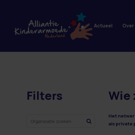
Overslaan en naar de inhoud gaan
Actueel
Over
Filters
Wie 
10 resultaten
Het netwerk
als private