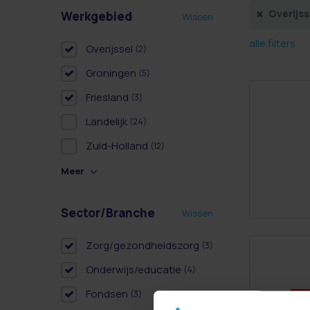
Overijss
Werkgebied
Wissen
alle filters
Overijssel
(2)
Groningen
(5)
Friesland
(3)
Landelijk
(24)
Zuid-Holland
(12)
Meer
Sector/Branche
Wissen
Zorg/gezondheidszorg
(3)
Onderwijs/educatie
(4)
Fondsen
(3)