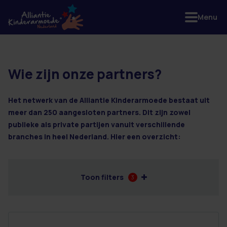
Menu
Wie zijn onze partners?
42 resultaten
Het netwerk van de Alliantie Kinderarmoede bestaat uit
meer dan 250 aangesloten partners. Dit zijn zowel
publieke als private partijen vanuit verschillende
branches in heel Nederland. Hier een overzicht:
Toon filters
3