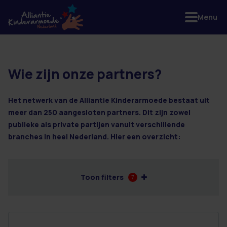
Menu
Wie zijn onze partners?
12 resultaten
Het netwerk van de Alliantie Kinderarmoede bestaat uit
meer dan 250 aangesloten partners. Dit zijn zowel
publieke als private partijen vanuit verschillende
branches in heel Nederland. Hier een overzicht:
Toon filters
7