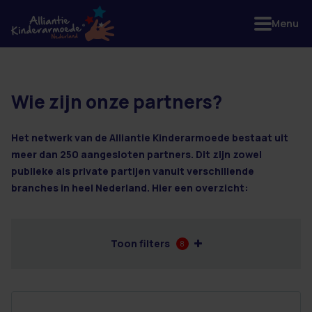
Menu
Wie zijn onze partners?
19 resultaten
Het netwerk van de Alliantie Kinderarmoede bestaat uit
meer dan 250 aangesloten partners. Dit zijn zowel
publieke als private partijen vanuit verschillende
branches in heel Nederland. Hier een overzicht:
Toon filters
8