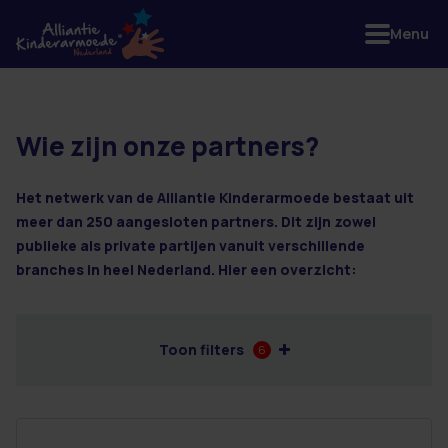
Menu
Wie zijn onze partners?
8 resultaten
Het netwerk van de Alliantie Kinderarmoede bestaat uit
meer dan 250 aangesloten partners. Dit zijn zowel
publieke als private partijen vanuit verschillende
branches in heel Nederland. Hier een overzicht:
Toon filters
6