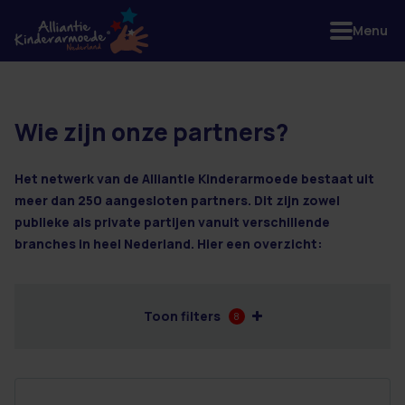
Menu
Wie zijn onze partners?
38 resultaten
Het netwerk van de Alliantie Kinderarmoede bestaat uit
meer dan 250 aangesloten partners. Dit zijn zowel
publieke als private partijen vanuit verschillende
branches in heel Nederland. Hier een overzicht:
Toon filters
8