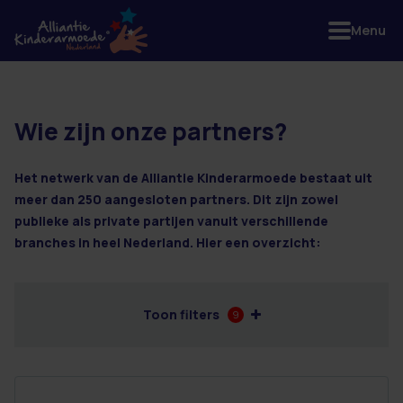
Menu
Wie zijn onze partners?
2 resultaten
Het netwerk van de Alliantie Kinderarmoede bestaat uit
meer dan 250 aangesloten partners. Dit zijn zowel
publieke als private partijen vanuit verschillende
branches in heel Nederland. Hier een overzicht:
Toon filters
9