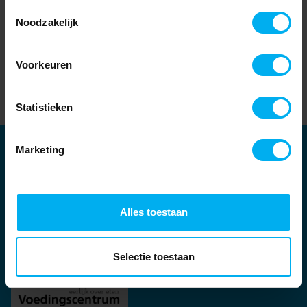
Toestemmingsselectie
Noodzakelijk
Voorkeuren
Home
Partners
Statistieken
Marketing
Partners
Kernpartners:
Alles toestaan
Selectie toestaan