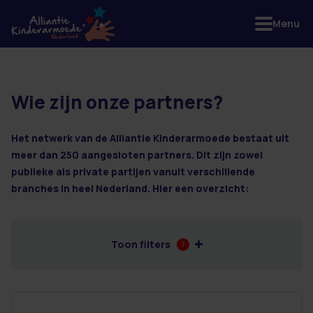
Menu
Wie zijn onze partners?
49 resultaten
Het netwerk van de Alliantie Kinderarmoede bestaat uit
meer dan 250 aangesloten partners. Dit zijn zowel
publieke als private partijen vanuit verschillende
branches in heel Nederland. Hier een overzicht:
Toon filters
7