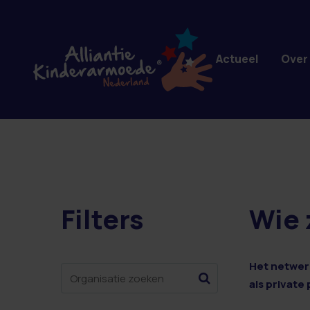
Overslaan en naar de inhoud gaan
Actueel
Over
Filters
Wie 
2 resultaten
Het netwerk
als private