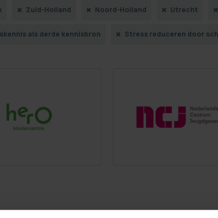
k
Zuid-Holland
Noord-Holland
Utrecht
skennis als derde kennisbron
Stress reduceren door sc