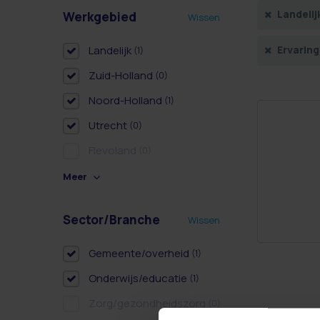
Landelij
Werkgebied
Wissen
Landelijk
Ervaring
(1)
Zuid-Holland
(0)
Noord-Holland
(1)
Utrecht
(0)
Flevoland
(0)
Meer
Sector/Branche
Wissen
Gemeente/overheid
(1)
Onderwijs/educatie
(1)
Zorg/gezondheidszorg
(0)