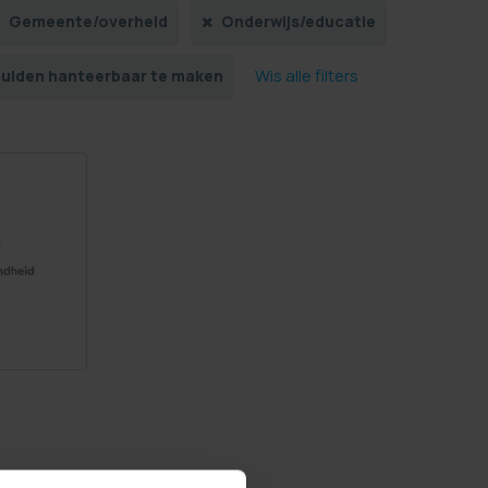
Gemeente/overheid
Onderwijs/educatie
Wis alle filters
hulden hanteerbaar te maken