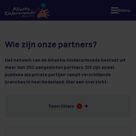
Menu
Wie zijn onze partners?
5 resultaten
Het netwerk van de Alliantie Kinderarmoede bestaat uit
meer dan 250 aangesloten partners. Dit zijn zowel
publieke als private partijen vanuit verschillende
branches in heel Nederland. Hier een overzicht:
Toon filters
4