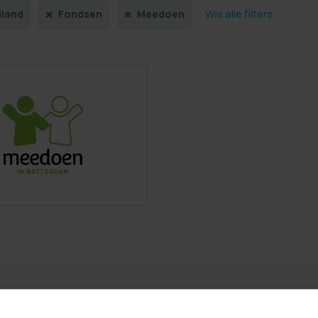
Wis alle filters
lland
Fondsen
Meedoen