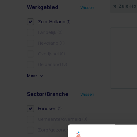
Zuid-Ho
Werkgebied
Wissen
Zuid-Holland
(1)
Landelijk
(0)
Flevoland
(0)
Overijssel
(0)
Gelderland
(0)
Meer
Sector/Branche
Wissen
Fondsen
(1)
Gemeente/overheid
(0)
Zorg/gezondheidszorg
(0)