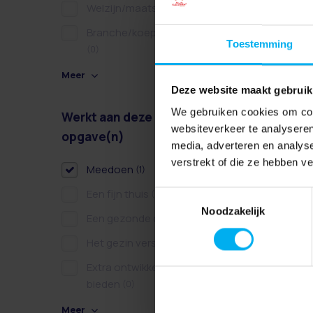
Welzijn/maatschappelijk
(0)
Branche/koepel/belangen
Toestemming
(0)
Meer
Deze website maakt gebruik
We gebruiken cookies om cont
Werkt aan deze
Wissen
websiteverkeer te analyseren
opgave(n)
media, adverteren en analys
verstrekt of die ze hebben v
Meedoen
(1)
Een fijn thuis
(0)
Toestemmingsselectie
Noodzakelijk
Een gezonde dag
(0)
Het gezin versterken
(0)
Extra ontwikkelkansen
bieden
(0)
Meer