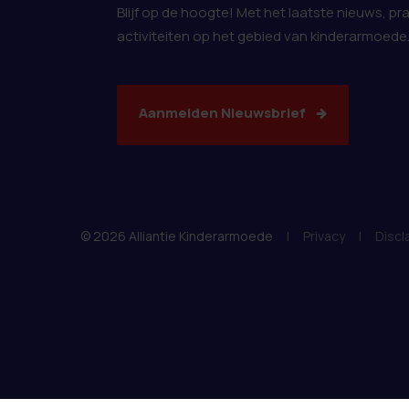
Blijf op de hoogte! Met het laatste nieuws, pr
activiteiten op het gebied van kinderarmoede
Aanmelden Nieuwsbrief
© 2026 Alliantie Kinderarmoede
|
Privacy
|
Discl