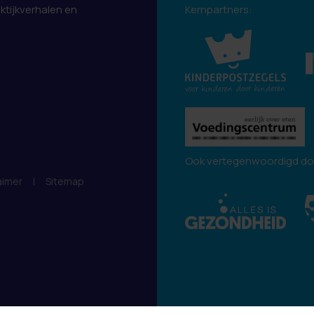
aktijkverhalen en
Kernpartners:
.
Ook vertegenwoordigd do
aimer
|
Sitemap