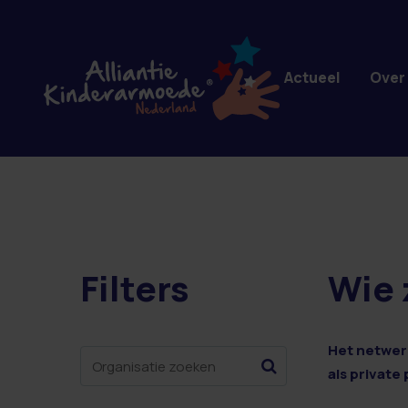
Overslaan en naar de inhoud gaan
Actueel
Over
Filters
Wie 
1 resultaten
Het netwerk
als private