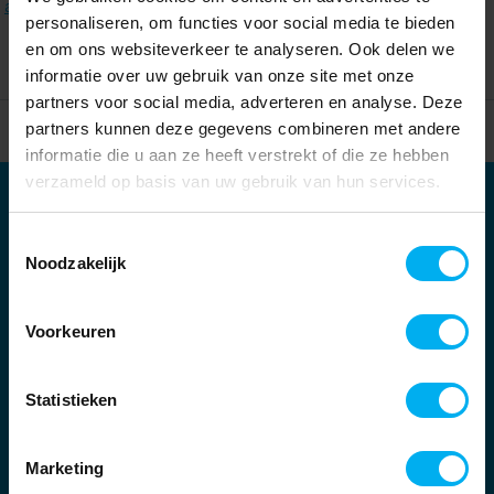
alle filters
.
personaliseren, om functies voor social media te bieden
en om ons websiteverkeer te analyseren. Ook delen we
informatie over uw gebruik van onze site met onze
partners voor social media, adverteren en analyse. Deze
partners kunnen deze gegevens combineren met andere
Home
Partners
informatie die u aan ze heeft verstrekt of die ze hebben
verzameld op basis van uw gebruik van hun services.
Partners
Toestemmingsselectie
Kernpartners:
Noodzakelijk
Voorkeuren
Statistieken
Marketing