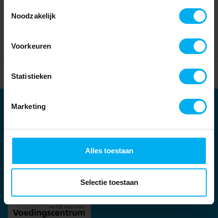
Toestemmingsselectie
Noodzakelijk
Voorkeuren
Home
Partners
Statistieken
Marketing
Partners
Kernpartners:
Alles toestaan
Selectie toestaan