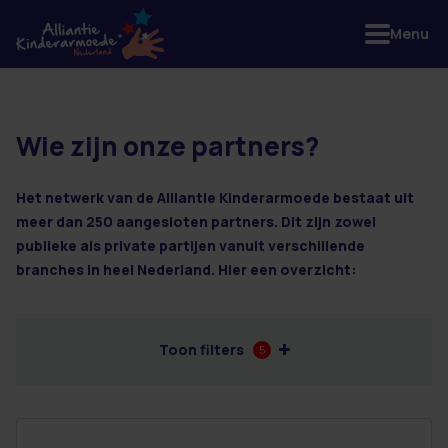
Menu
Wie zijn onze partners?
2 resultaten
Het netwerk van de Alliantie Kinderarmoede bestaat uit
meer dan 250 aangesloten partners. Dit zijn zowel
publieke als private partijen vanuit verschillende
branches in heel Nederland. Hier een overzicht:
Toon filters
5