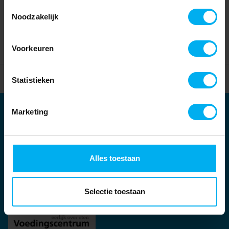
Toestemmingsselectie
Noodzakelijk
Voorkeuren
Home
Partners
Statistieken
Marketing
Partners
Kernpartners:
Alles toestaan
Selectie toestaan