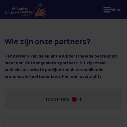
Menu
Wie zijn onze partners?
2 resultaten
Het netwerk van de Alliantie Kinderarmoede bestaat uit
meer dan 250 aangesloten partners. Dit zijn zowel
publieke als private partijen vanuit verschillende
branches in heel Nederland. Hier een overzicht:
Toon filters
5