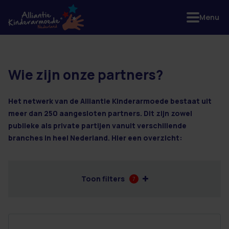
Menu
Wie zijn onze partners?
4 resultaten
Het netwerk van de Alliantie Kinderarmoede bestaat uit
meer dan 250 aangesloten partners. Dit zijn zowel
publieke als private partijen vanuit verschillende
branches in heel Nederland. Hier een overzicht:
Toon filters
7