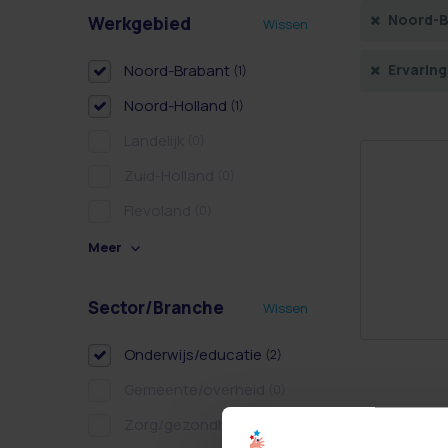
Noord-B
Werkgebied
Wissen
Noord-Brabant
Ervaring
(1)
Noord-Holland
(1)
Landelijk
(0)
Zuid-Holland
(0)
Flevoland
(0)
Meer
Sector/Branche
Wissen
Onderwijs/educatie
(2)
Gemeente/overheid
(0)
Zorg/gezondheidszorg
(0)