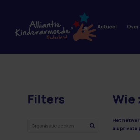
Overslaan en naar de inhoud gaan
Actueel
Over
Filters
Wie 
2 resultaten
Het netwerk
als private