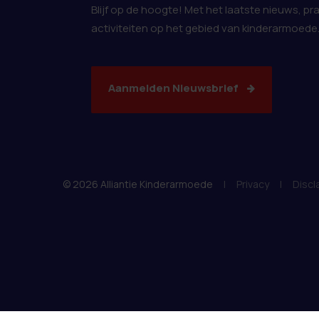
Blijf op de hoogte! Met het laatste nieuws, pr
activiteiten op het gebied van kinderarmoede
Aanmelden Nieuwsbrief
© 2026 Alliantie Kinderarmoede
|
Privacy
|
Discl