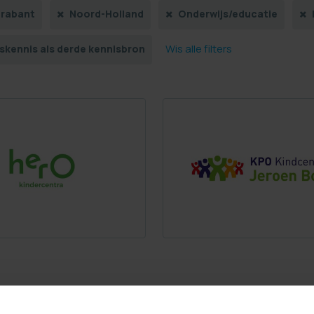
rabant
Noord-Holland
Onderwijs/educatie
Wis alle filters
skennis als derde kennisbron