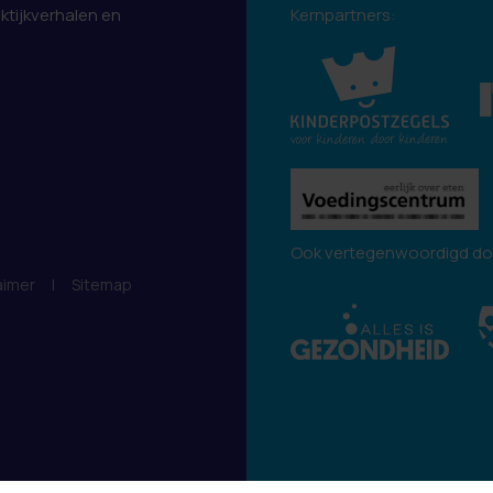
aktijkverhalen en
Kernpartners:
.
Ook vertegenwoordigd do
aimer
|
Sitemap