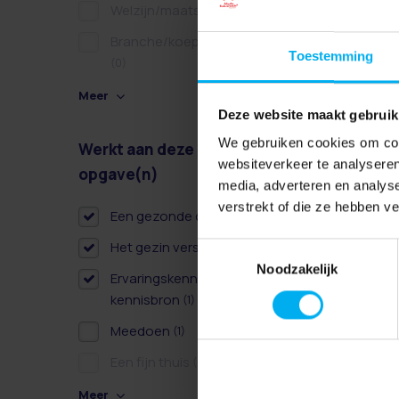
Welzijn/maatschappelijk
(0)
Branche/koepel/belangen
Toestemming
(0)
Meer
Deze website maakt gebruik
We gebruiken cookies om cont
Werkt aan deze
Wissen
websiteverkeer te analyseren
opgave(n)
media, adverteren en analys
verstrekt of die ze hebben v
Een gezonde dag
(1)
Het gezin versterken
(2)
Toestemmingsselectie
Noodzakelijk
Ervaringskennis als derde
kennisbron
(1)
Meedoen
(1)
Een fijn thuis
(0)
Meer