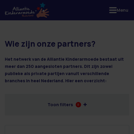
Menu
Wie zijn onze partners?
4 resultaten
Het netwerk van de Alliantie Kinderarmoede bestaat uit
meer dan 250 aangesloten partners. Dit zijn zowel
publieke als private partijen vanuit verschillende
branches in heel Nederland. Hier een overzicht:
Toon filters
8