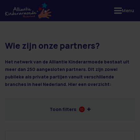
Menu
Wie zijn onze partners?
4 resultaten
Het netwerk van de Alliantie Kinderarmoede bestaat uit
meer dan 250 aangesloten partners. Dit zijn zowel
publieke als private partijen vanuit verschillende
branches in heel Nederland. Hier een overzicht:
Toon filters
10