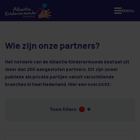
Menu
Wie zijn onze partners?
3 resultaten
Het netwerk van de Alliantie Kinderarmoede bestaat uit
meer dan 250 aangesloten partners. Dit zijn zowel
publieke als private partijen vanuit verschillende
branches in heel Nederland. Hier een overzicht:
Toon filters
7