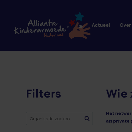
Overslaan en naar de inhoud gaan
Actueel
Over
Filters
Wie 
4 resultaten
Het netwerk
als private