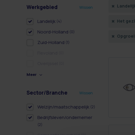
Landelij
Werkgebied
Wissen
Landelijk
Het gez
(4)
Noord-Holland
(0)
Opgroeie
Zuid-Holland
(1)
Flevoland
(0)
Overijssel
(0)
Meer
Sector/Branche
Wissen
Welzijn/maatschappelijk
(2)
Bedrijfsleven/ondernemer
(2)