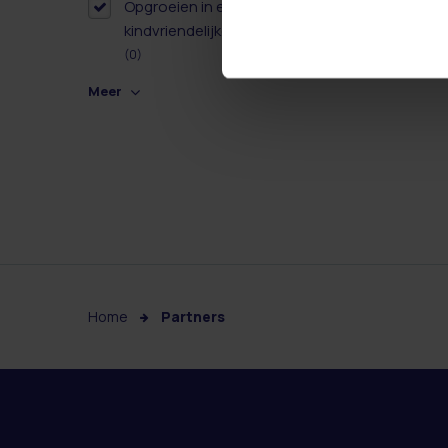
Opgroeien in een
kindvriendelijke omgeving
(0)
Meer
Home
Partners