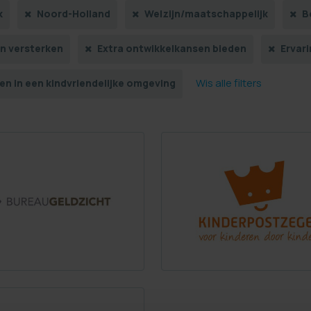
k
Noord-Holland
Welzijn/maatschappelijk
B
in versterken
Extra ontwikkelkansen bieden
Ervar
Wis alle filters
n in een kindvriendelijke omgeving