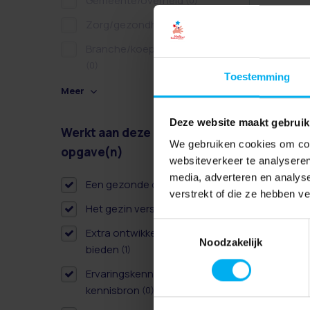
Gemeente/overheid
(0)
Zorg/gezondheidszorg
(0)
Branche/koepel/belangen
(0)
Toestemming
Meer
Deze website maakt gebruik
Werkt aan deze
Wissen
We gebruiken cookies om cont
opgave(n)
websiteverkeer te analyseren
media, adverteren en analys
Een gezonde dag
(2)
verstrekt of die ze hebben v
Het gezin versterken
(1)
Toestemmingsselectie
Extra ontwikkelkansen
Noodzakelijk
bieden
(1)
Ervaringskennis als derde
kennisbron
(0)