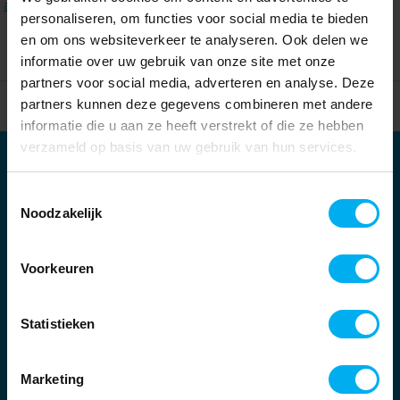
alle filters
.
personaliseren, om functies voor social media te bieden
en om ons websiteverkeer te analyseren. Ook delen we
informatie over uw gebruik van onze site met onze
partners voor social media, adverteren en analyse. Deze
partners kunnen deze gegevens combineren met andere
Home
Partners
informatie die u aan ze heeft verstrekt of die ze hebben
verzameld op basis van uw gebruik van hun services.
Partners
Toestemmingsselectie
Kernpartners:
Noodzakelijk
Voorkeuren
Statistieken
Marketing