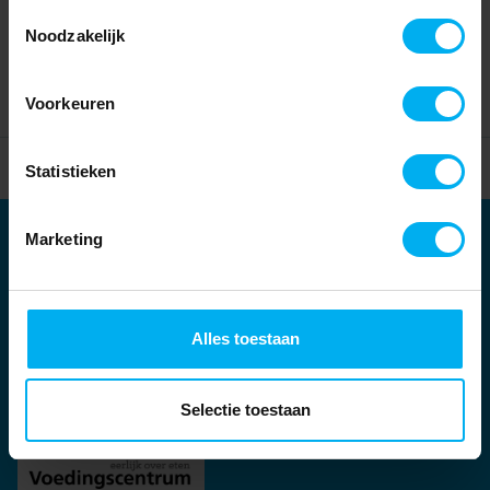
Toestemmingsselectie
Noodzakelijk
Voorkeuren
Home
Partners
Statistieken
Marketing
Partners
Kernpartners:
Alles toestaan
Selectie toestaan