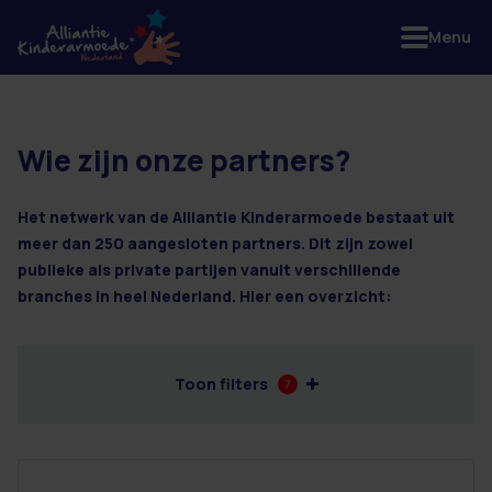
Menu
Wie zijn onze partners?
2 resultaten
Het netwerk van de Alliantie Kinderarmoede bestaat uit
meer dan 250 aangesloten partners. Dit zijn zowel
publieke als private partijen vanuit verschillende
branches in heel Nederland. Hier een overzicht:
Toon filters
7