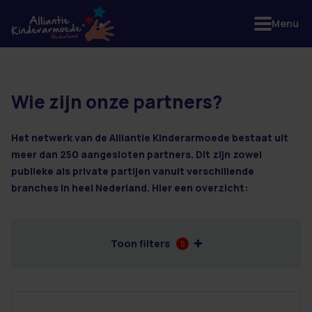
Menu
Wie zijn onze partners?
2 resultaten
Het netwerk van de Alliantie Kinderarmoede bestaat uit
meer dan 250 aangesloten partners. Dit zijn zowel
publieke als private partijen vanuit verschillende
branches in heel Nederland. Hier een overzicht:
Toon filters
5