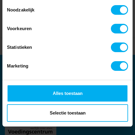
Toestemmingsselectie
Noodzakelijk
Voorkeuren
Home
Partners
Statistieken
Marketing
Partners
Kernpartners:
Alles toestaan
Selectie toestaan