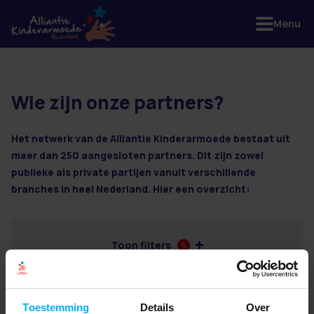
Menu
Wie zijn onze partners?
1 resultaten
Het netwerk van de Alliantie Kinderarmoede bestaat uit
meer dan 250 aangesloten partners. Dit zijn zowel
publieke als private partijen vanuit verschillende
branches in heel Nederland. Hier een overzicht:
Toon filters
5
Toestemming
Details
Over