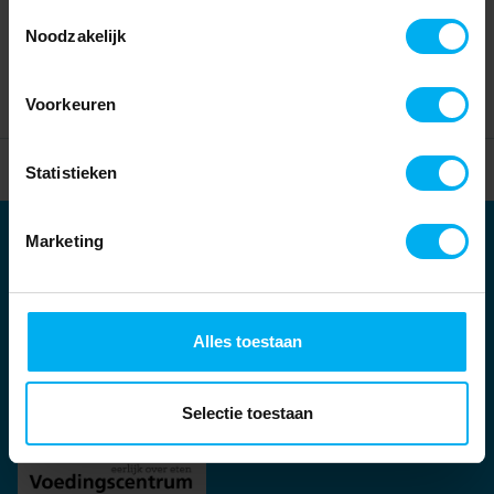
Toestemmingsselectie
Noodzakelijk
Voorkeuren
Home
Partners
Statistieken
Marketing
Partners
Kernpartners:
Alles toestaan
Selectie toestaan