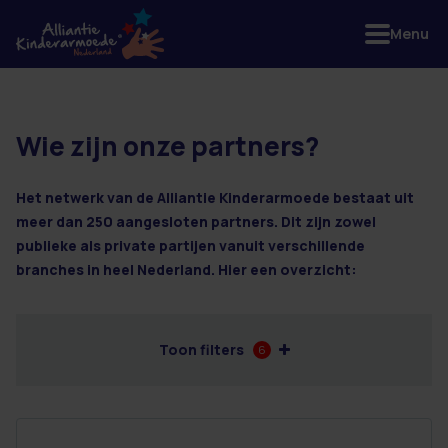
Menu
Wie zijn onze partners?
2 resultaten
Het netwerk van de Alliantie Kinderarmoede bestaat uit
meer dan 250 aangesloten partners. Dit zijn zowel
publieke als private partijen vanuit verschillende
branches in heel Nederland. Hier een overzicht:
Toon filters
6