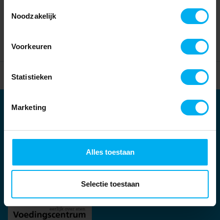
Toestemmingsselectie
Noodzakelijk
Voorkeuren
Home
Partners
Statistieken
Marketing
Partners
Kernpartners:
Alles toestaan
Selectie toestaan