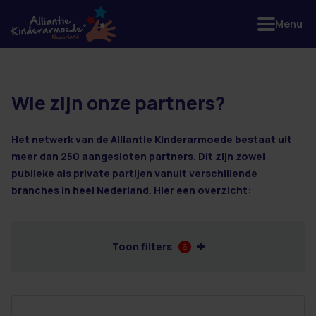
Menu
Wie zijn onze partners?
2 resultaten
Het netwerk van de Alliantie Kinderarmoede bestaat uit
meer dan 250 aangesloten partners. Dit zijn zowel
publieke als private partijen vanuit verschillende
branches in heel Nederland. Hier een overzicht:
Toon filters
6