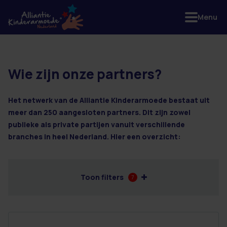
Menu
Wie zijn onze partners?
2 resultaten
Het netwerk van de Alliantie Kinderarmoede bestaat uit
meer dan 250 aangesloten partners. Dit zijn zowel
publieke als private partijen vanuit verschillende
branches in heel Nederland. Hier een overzicht:
Toon filters
7