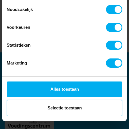
Toestemmingsselectie
Noodzakelijk
Voorkeuren
Home
Partners
Statistieken
Marketing
Partners
Kernpartners:
Alles toestaan
Selectie toestaan