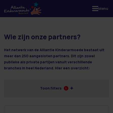
Menu
Wie zijn onze partners?
2 resultaten
Het netwerk van de Alliantie Kinderarmoede bestaat uit
meer dan 250 aangesloten partners. Dit zijn zowel
publieke als private partijen vanuit verschillende
branches in heel Nederland. Hier een overzicht:
Toon filters
6