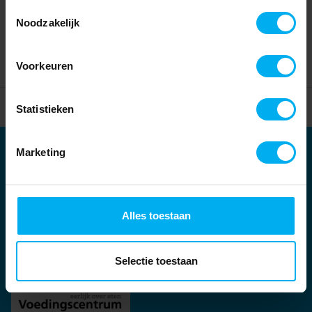
Toestemmingsselectie
Noodzakelijk
Voorkeuren
Home
Partners
Statistieken
Marketing
Partners
Kernpartners:
Alles toestaan
Selectie toestaan