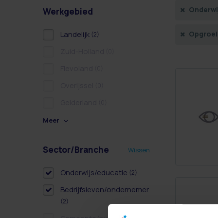
Onderwi
Werkgebied
Landelijk
Opgroeie
(2)
Zuid-Holland
(0)
Flevoland
(0)
Overijssel
(0)
Gelderland
(0)
Meer
Sector/Branche
Wissen
Onderwijs/educatie
(2)
Bedrijfsleven/ondernemer
(2)