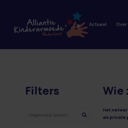
Overslaan en naar de inhoud gaan
Actueel
Over
Filters
Wie 
4 resultaten
Het netwerk
als private