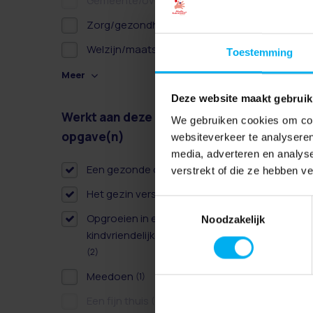
Gemeente/overheid
(0)
Zorg/gezondheidszorg
(1)
Welzijn/maatschappelijk
(2)
Toestemming
Meer
Deze website maakt gebruik
Werkt aan deze
Wissen
We gebruiken cookies om cont
opgave(n)
websiteverkeer te analyseren
media, adverteren en analys
Een gezonde dag
(2)
verstrekt of die ze hebben v
Het gezin versterken
(3)
Toestemmingsselectie
Opgroeien in een
Noodzakelijk
kindvriendelijke omgeving
(2)
Meedoen
(1)
Een fijn thuis
(0)