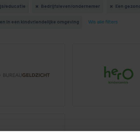
js/educatie
Bedrijfsleven/ondernemer
Een gezon
Wis alle filters
n in een kindvriendelijke omgeving