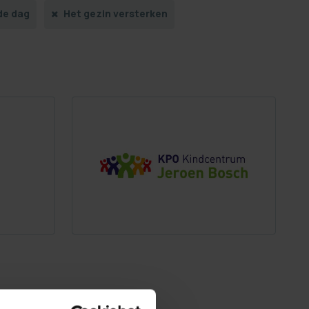
de dag
Het gezin versterken