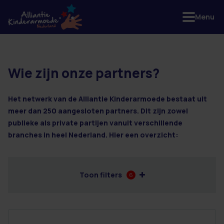
Menu
Wie zijn onze partners?
2 resultaten
Het netwerk van de Alliantie Kinderarmoede bestaat uit
meer dan 250 aangesloten partners. Dit zijn zowel
publieke als private partijen vanuit verschillende
branches in heel Nederland. Hier een overzicht:
Toon filters
6