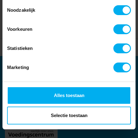
Toestemmingsselectie
Noodzakelijk
Voorkeuren
Home
Partners
Statistieken
Marketing
Partners
Kernpartners:
Alles toestaan
Selectie toestaan