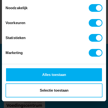
Toestemmingsselectie
Noodzakelijk
Voorkeuren
Home
Partners
Statistieken
Marketing
Partners
Kernpartners:
Alles toestaan
Selectie toestaan