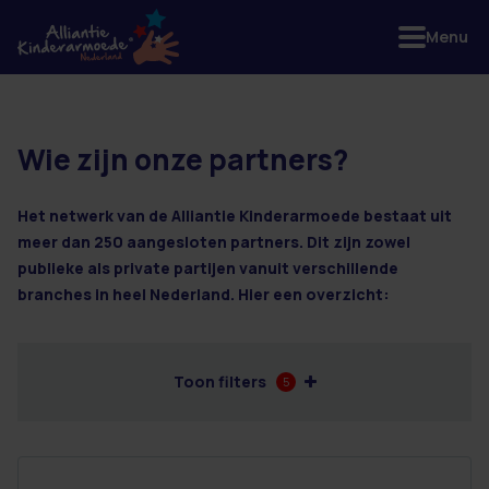
Menu
Wie zijn onze partners?
2 resultaten
Het netwerk van de Alliantie Kinderarmoede bestaat uit
meer dan 250 aangesloten partners. Dit zijn zowel
publieke als private partijen vanuit verschillende
branches in heel Nederland. Hier een overzicht:
Toon filters
5