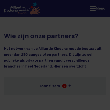
Menu
Wie zijn onze partners?
3 resultaten
Het netwerk van de Alliantie Kinderarmoede bestaat uit
meer dan 250 aangesloten partners. Dit zijn zowel
publieke als private partijen vanuit verschillende
branches in heel Nederland. Hier een overzicht:
Toon filters
4